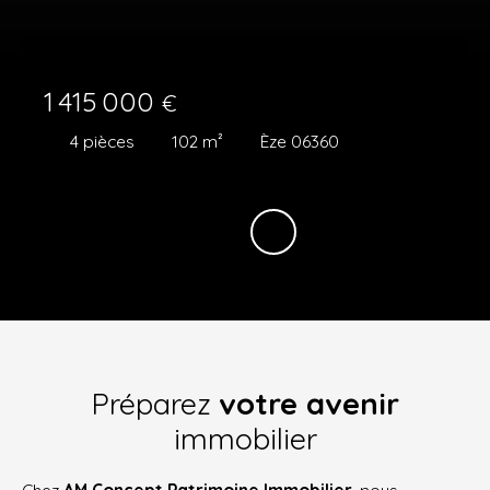
1 415 000
€
4
pièces
102
m²
Èze 06360
Préparez
votre avenir
immobilier