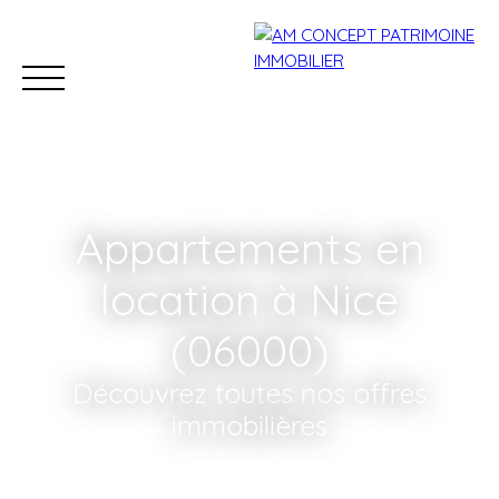
Appartements en
location à Nice
(06000)
Accueil
Acheter
Louer
Conciergerie
Vendre
Découvrez toutes nos offres
immobilières
Estimation