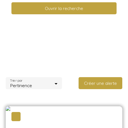
Ouvrir la recherche
Type d'offre
Location
Type de bien
Appartement
Localisation
Nice (06000)
Loyer max (€/mois)
Trier par
Créer une alerte
Pertinence
Surface min (m²)
Rechercher