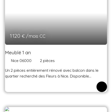
1 120
€ /mois CC
Meublé 1 an
Nice 06000
2
pièces
Un 2 pièces entièrement rénové avec balcon dans le
quartier recherché des Fleurs à Nice. Disponible
immédiatement, découvrez ce superbe appartement 2
pièces de 34,02 m² situé au 2ᵉ étage avec ascenseur de la
résidence Villa Béatrice, rue Bottero à Nice. Entièrement
rénové fin 2024, il offre un cadre de vie moderne,
confortable et prêt à vivre, idéal pour une personne
seule ou un couple. Dès l'entrée, vous serez séduit par