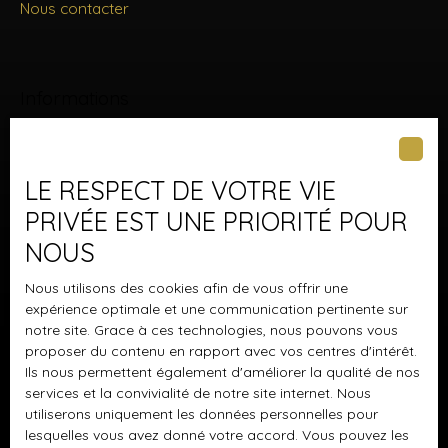
Nous contacter
Informations
Nos honoraires
Mentions légales
LE RESPECT DE VOTRE VIE
Politique de confidentialité
PRIVÉE EST UNE PRIORITÉ POUR
Plan du site
NOUS
Gérer les cookies
Nous utilisons des cookies afin de vous offrir une
Propulsé par
expérience optimale et une communication pertinente sur
notre site. Grace à ces technologies, nous pouvons vous
proposer du contenu en rapport avec vos centres d'intérêt.
Ils nous permettent également d'améliorer la qualité de nos
services et la convivialité de notre site internet. Nous
utiliserons uniquement les données personnelles pour
+33 6 34 46 67 48
lesquelles vous avez donné votre accord. Vous pouvez les