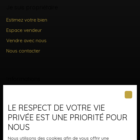
Je suis propriétaire
Estimez votre bien
Espace vendeur
Vendre avec nous
Nous contacter
Informations
Nos honoraires
Mentions légales
LE RESPECT DE VOTRE VIE
Politique de confidentialité
PRIVÉE EST UNE PRIORITÉ POUR
Plan du site
NOUS
Gérer les cookies
Nous utilisons des cookies afin de vous offrir une