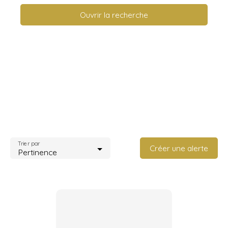
Ouvrir la recherche
Type d'offre
Vente
Type de bien
Maison
Localisation
Saint-Paul-de-Vence (06570)
Budget max (€)
Trier par
Créer une alerte
Pertinence
Surface min (m²)
Rechercher