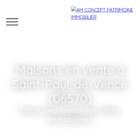
Maisons en vente à
Saint-Paul-de-Vence
(06570)
Accueil
Acheter
Louer
Conciergerie
Vendre
Découvrez toutes nos offres
immobilières
Estimation