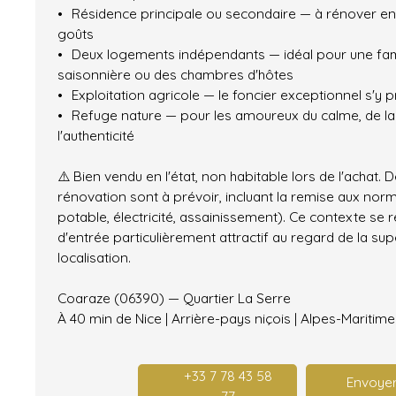
Résidence principale ou secondaire — à rénover en
goûts
Deux logements indépendants — idéal pour une fami
saisonnière ou des chambres d'hôtes
Exploitation agricole — le foncier exceptionnel s'y 
Refuge nature — pour les amoureux du calme, de la
l'authenticité
⚠️ Bien vendu en l'état, non habitable lors de l'achat.
rénovation sont à prévoir, incluant la remise aux no
potable, électricité, assainissement). Ce contexte se r
d'entrée particulièrement attractif au regard de la supe
localisation.
Coaraze (06390) — Quartier La Serre
À 40 min de Nice | Arrière-pays niçois | Alpes-Maritim
+33 7 78 43 58
Envoyer
77