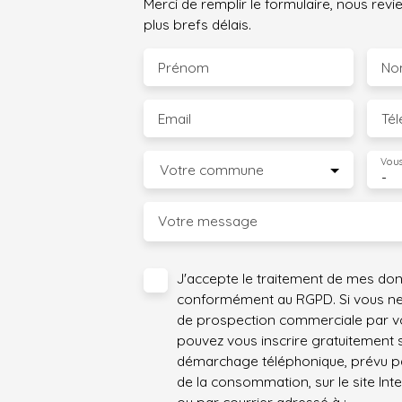
Merci de remplir le formulaire, nous rev
plus brefs délais.
Prénom
No
Email
Té
Vous
Votre commune
-
Votre message
J'accepte le traitement de mes do
conformément au RGPD. Si vous ne s
de prospection commerciale par vo
pouvez vous inscrire gratuitement su
démarchage téléphonique, prévu par
de la consommation, sur le site Int
ou par courrier adressé à :