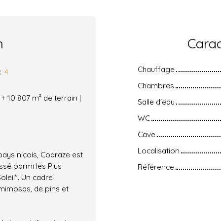
n
Carac
Chauffage
:
4
Chambres
+ 10 807 m² de terrain |
Salle d'eau
WC
Cave
Localisation
pays niçois, Coaraze est
ssé parmi les Plus
Référence
oleil". Un cadre
 mimosas, de pins et