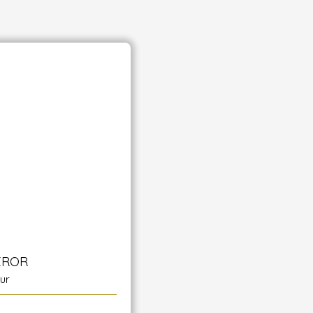
EROR
ur