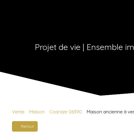
Projet de vie | Ensemble im
Vente
Maison
Coaraze 06390
Maison ancienne à ven
Retour