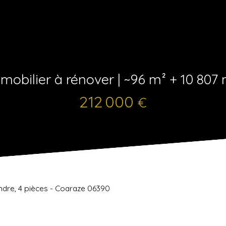
mobilier à rénover | ~96 m² + 10 807 
212 000
€
dre, 4 pièces - Coaraze 06390