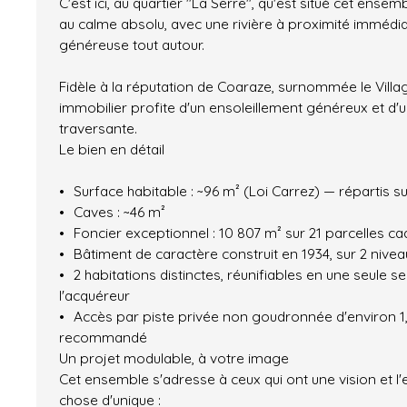
C'est ici, au quartier "La Serre", qu'est situé cet ense
au calme absolu, avec une rivière à proximité immédi
généreuse tout autour.
Fidèle à la réputation de Coaraze, surnommée le Villag
immobilier profite d'un ensoleillement généreux et d'u
traversante.
Le bien en détail
Surface habitable : ~96 m² (Loi Carrez) — répartis su
Caves : ~46 m²
Foncier exceptionnel : 10 807 m² sur 21 parcelles ca
Bâtiment de caractère construit en 1934, sur 2 nivea
2 habitations distinctes, réunifiables en une seule se
l'acquéreur
Accès par piste privée non goudronnée d'environ 1
recommandé
Un projet modulable, à votre image
Cet ensemble s'adresse à ceux qui ont une vision et l'
chose d'unique :