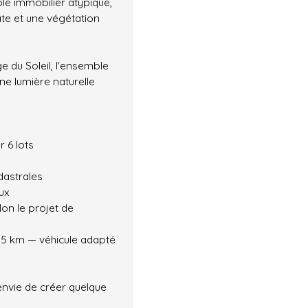
mble immobilier atypique,
ate et une végétation
e du Soleil, l'ensemble
ne lumière naturelle
r 6 lots
dastrales
ux
lon le projet de
,5 km — véhicule adapté
envie de créer quelque