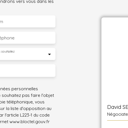
iendrons vers vous dans les
m
léphone
 souhaitez
nnées personnelles
ouhaitez pas faire l'objet
ie téléphonique, vous
David S
r la liste d'opposition au
Négociate
 l'article L223-1 du code
ernet www.bloctel.gouv.fr