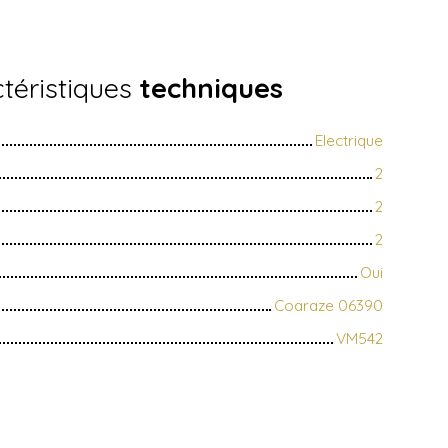
téristiques
techniques
Electrique
2
2
2
Oui
Coaraze 06390
VM542