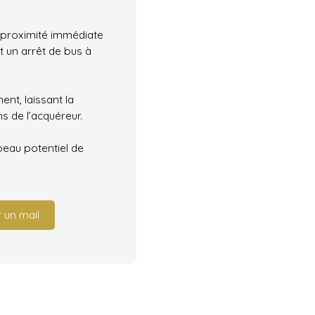
e proximité immédiate
t un arrêt de bus à
nt, laissant la
ns de l’acquéreur.
 beau potentiel de
 un mail