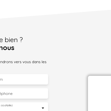
e bien ?
nous
iendrons vers vous dans les
m
léphone
 souhaitez