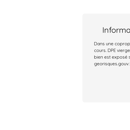
Inform
Dans une copropr
cours. DPE vierge
bien est exposé s
georisques.gouv.f