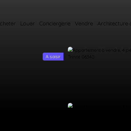
cheter
Louer
Conciergerie
Vendre
Architecture d
A saisir