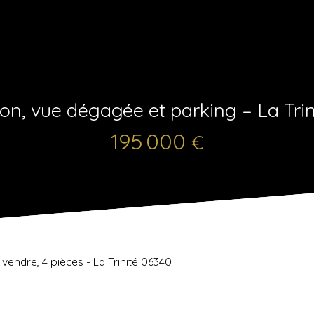
on, vue dégagée et parking – La Trin
195 000
€
endre, 4 pièces - La Trinité 06340