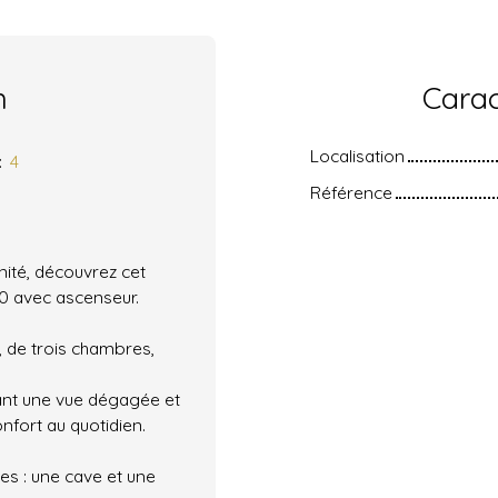
n
Carac
Localisation
:
4
Référence
nité, découvrez cet
10 avec ascenseur.
, de trois chambres,
ant une vue dégagée et
nfort au quotidien.
es : une cave et une