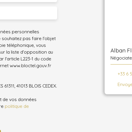
nnées personnelles
ouhaitez pas faire l'objet
ie téléphonique, vous
Alban F
r la liste d'opposition au
Négociate
 l'article L223-1 du code
ernet www.bloctel.gouv.fr
+33 6 
Envoye
CS 61311, 41013 BLOIS CEDEX.
ent de vos données
tre
politique de