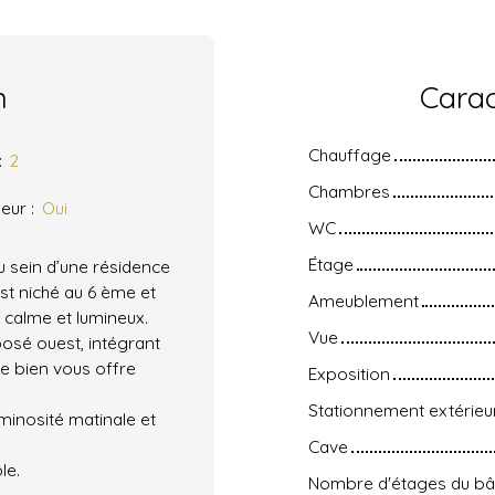
n
Carac
Chauffage
:
2
Chambres
eur
:
Oui
WC
Étage
au sein d’une résidence
st niché au 6 ème et
Ameublement
 calme et lumineux.
Vue
osé ouest, intégrant
Le bien vous offre
Exposition
Stationnement extérieu
minosité matinale et
Cave
le.
Nombre d'étages du bâ