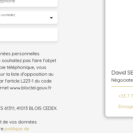
léphone
 souhaitez
nnées personnelles
ouhaitez pas faire l'objet
ie téléphonique, vous
David S
r la liste d'opposition au
Négociate
 l'article L223-1 du code
ernet www.bloctel.gouv.fr
+33 7 
Envoye
CS 61311, 41013 BLOIS CEDEX.
ent de vos données
tre
politique de