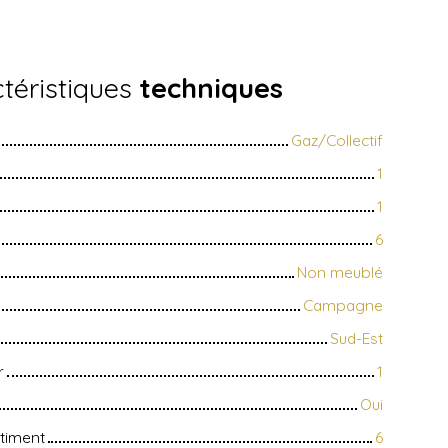
téristiques
techniques
Gaz/Collectif
1
1
6
Non meublé
Campagne
Sud-Est
r
1
Oui
timent
6