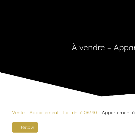
À vendre – Appar
Vente
Appartement
La Trinité 06340
Appartement à v
Retour