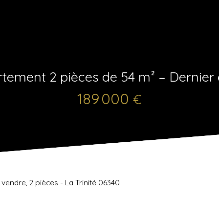
tement 2 pièces de 54 m² – Dernier é
189 000
€
endre, 2 pièces - La Trinité 06340