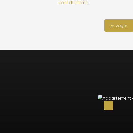
confidentialité
.
Envoyer
A saisir