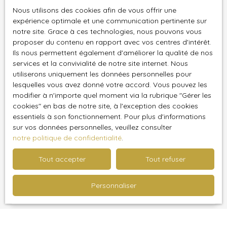
Nous utilisons des cookies afin de vous offrir une
Merci de remplir le formulaire, nous reviendrons vers
expérience optimale et une communication pertinente sur
vous dans les plus brefs délais.
notre site. Grace à ces technologies, nous pouvons vous
proposer du contenu en rapport avec vos centres d'intérêt.
Prénom
Ils nous permettent également d'améliorer la qualité de nos
services et la convivialité de notre site internet. Nous
utiliserons uniquement les données personnelles pour
Nom
lesquelles vous avez donné votre accord. Vous pouvez les
modifier à n'importe quel moment via la rubrique ″Gérer les
cookies″ en bas de notre site, à l'exception des cookies
Email
essentiels à son fonctionnement. Pour plus d'informations
sur vos données personnelles, veuillez consulter
Téléphone
notre politique de confidentialité
.
Tout accepter
Tout refuser
Votre commune
Personnaliser
Vous souhaitez
-
Votre message