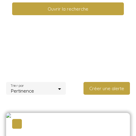
Ouvrir la recherche
Type d'offre
Location
Type de bien
Appartement
Localisation
Nice (06100)
Loyer max (€/mois)
Trier par
Créer une alerte
Pertinence
Surface min (m²)
Rechercher