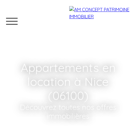
Appartements en
location à Nice
(06100)
Accueil
Acheter
Louer
Conciergerie
Vendre
Découvrez toutes nos offres
immobilières
Estimation