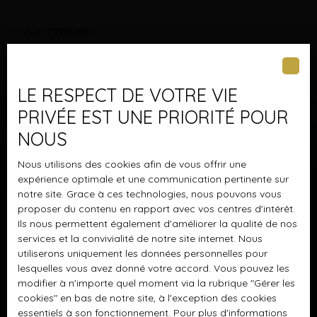
Informations
Nos honoraires
Mentions légales
LE RESPECT DE VOTRE VIE
Politique de confidentialité
PRIVÉE EST UNE PRIORITÉ POUR
Plan du site
NOUS
Gérer les cookies
Nous utilisons des cookies afin de vous offrir une
Propulsé par
expérience optimale et une communication pertinente sur
notre site. Grace à ces technologies, nous pouvons vous
proposer du contenu en rapport avec vos centres d'intérêt.
Ils nous permettent également d'améliorer la qualité de nos
services et la convivialité de notre site internet. Nous
utiliserons uniquement les données personnelles pour
+33 6 34 46 67 48
lesquelles vous avez donné votre accord. Vous pouvez les
modifier à n'importe quel moment via la rubrique ″Gérer les
cookies″ en bas de notre site, à l'exception des cookies
essentiels à son fonctionnement. Pour plus d'informations